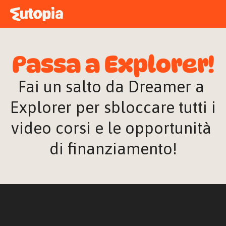
MAPPA
ACADEMY
Passa a Explorer!
STORIE
FREE TALK
Fai un salto da Dreamer a 
Explorer per sbloccare tutti i 
video corsi e le opportunità 
ACCEDI
di finanziamento!