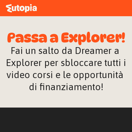
MAPPA
ACADEMY
Passa a Explorer!
STORIE
FREE TALK
Fai un salto da Dreamer a 
Explorer per sbloccare tutti i 
video corsi e le opportunità 
ACCEDI
di finanziamento!