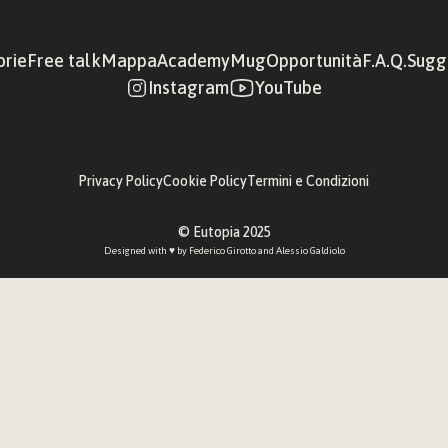
orie
Free talk
Mappa
Academy
Mug
Opportunità
F.A.Q.
Sugge
Instagram
YouTube
Privacy Policy
Cookie Policy
Termini e Condizioni
© Eutopia 2025
Designed with ♥︎ by 
Federico Girotto
 and 
Alessio Galdiolo