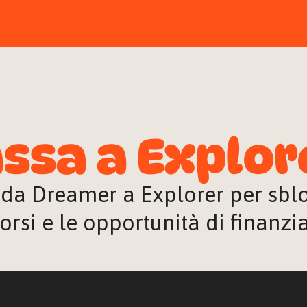
ssa a Explor
 da Dreamer a Explorer per sblocc
orsi e le opportunità di finanz