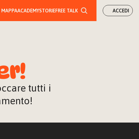
MAPPA
ACADEMY
STORIE
FREE TALK
ACCEDI
er!
are tutti i 
iamento!