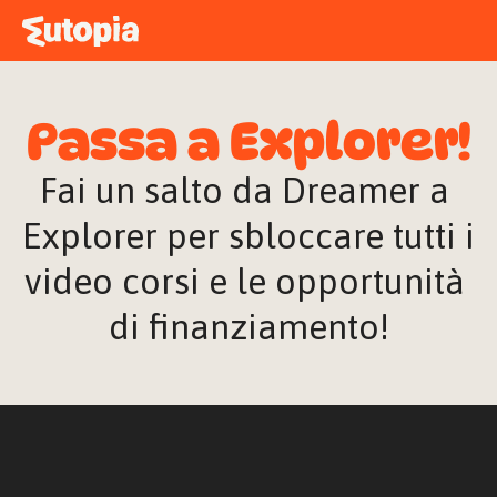
MAPPA
ACADEMY
Passa a Explorer!
STORIE
FREE TALK
Fai un salto da Dreamer a 
Explorer per sbloccare tutti i 
video corsi e le opportunità 
ACCEDI
di finanziamento!