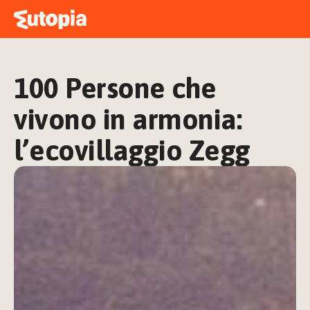
MAPPA
ACADEMY
100 Persone che 
STORIE
FREE TALK
vivono in armonia: 
l’ecovillaggio Zegg
ACCEDI