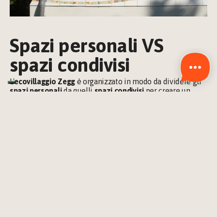
Spazi personali VS 
spazi condivisi
L'
ecovillaggio Zegg
 è organizzato in modo da dividere gli 
spazi personali
 da quelli 
spazi condivisi
 per creare un 
equilibrio tra vita privata, e crescita comunitaria.
Ogni famiglia o individuo ha il proprio spazio privato, che 
garantisce comfort e intimità. Accanto alle 
aree 
residenziali
, ci sono numerosi 
spazi comuni
 destinati alle 
attività di gruppo
 e alla socializzazione. Il centro 
multifunzionale è utilizzato sia come residenza 
temporanea per ospiti che come luogo per 
seminari
 ed 
eventi.
L’area esterna è colorata da due grandi 
tende da circo
, che 
durante la stagione estiva ospitano 
festival
 e incontri. 
Tutt’intorno, i giardini e le sconfinate aree verdi 
permettono di rilassarsi e riscoprire il 
contatto con la 
natura
.