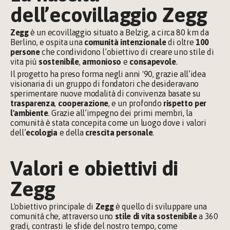
dell’ecovillaggio Zegg
Zegg
 è un ecovillaggio situato a Belzig, a circa 80 km da 
Berlino, e ospita una 
comunità intenzionale
 di oltre 
100 
persone
 che condividono l’obiettivo di creare uno stile di 
vita più 
sostenibile
, 
armonioso 
e 
consapevole
.
Il progetto ha preso forma negli anni '90, grazie all’idea 
visionaria di un gruppo di fondatori che desideravano 
sperimentare nuove modalità di convivenza basate su 
trasparenza
, 
cooperazione
, e un profondo 
rispetto per 
l'ambiente
. Grazie all’impegno dei primi membri, la 
comunità è stata concepita come un luogo dove i valori 
dell’
ecologia
 e della 
crescita personale
.
Valori e obiettivi di 
Zegg
L'obiettivo principale di 
Zegg
 è quello di sviluppare una 
comunità che, attraverso uno 
stile di vita sostenibile
 a 360 
gradi, contrasti le sfide del nostro tempo, come 