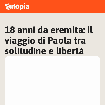
MAPPA
ACADEMY
18 anni da eremita: il 
STORIE
FREE TALK
viaggio di Paola tra 
solitudine e libertà
ACCEDI