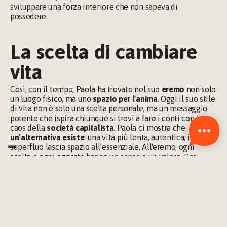
sviluppare una forza interiore che non sapeva di 
possedere.
La scelta di cambiare 
vita
Così, con il tempo, Paola ha trovato nel suo 
eremo 
non solo 
un luogo fisico, ma uno 
spazio per l'anima
. Oggi il suo stile 
di vita non è solo una scelta personale, ma un messaggio 
potente che ispira chiunque si trovi a fare i conti con il 
caos della 
società capitalista
. Paola ci mostra che 
un’alternativa esiste
: una vita più lenta, autentica, in cui il 
superfluo lascia spazio all’essenziale. All'eremo, ogni 
scelta e ogni oggetto hanno un senso e un valore. Per 
Paola, vivere con poco non significa privazione, ma 
consapevolezza di ciò che è veramente importante.
La sua decisione, per quanto radicale, è un richiamo a 
qualcosa che tutti, in fondo, desideriamo:
 ritrovare noi 
stessi
. Non si tratta di fuggire dalle responsabilità, ma di 
avere il coraggio di mettere in discussione le convenzioni 
e scegliere un percorso che risuoni davvero con il nostro 