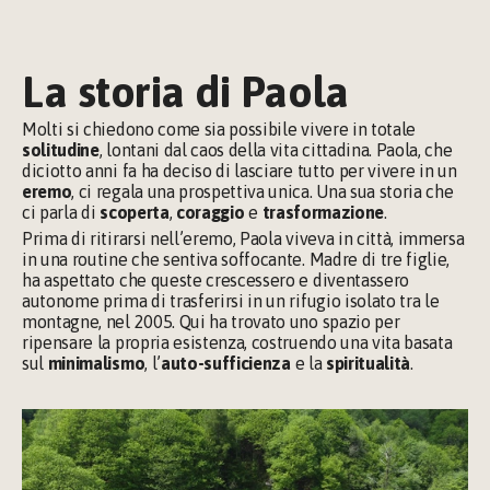
La storia di Paola
Molti si chiedono come sia possibile vivere in totale 
solitudine
, lontani dal caos della vita cittadina. Paola, che 
diciotto anni fa ha deciso di lasciare tutto per vivere in un 
eremo
, ci regala una prospettiva unica. Una sua storia che 
ci parla di 
scoperta
, 
coraggio 
e 
trasformazione
.
Prima di ritirarsi nell’eremo, Paola viveva in città, immersa 
in una routine che sentiva soffocante. Madre di tre figlie, 
ha aspettato che queste crescessero e diventassero 
autonome prima di trasferirsi in un rifugio isolato tra le 
montagne, nel 2005. Qui ha trovato uno spazio per 
ripensare la propria esistenza, costruendo una vita basata 
sul 
minimalismo
, l’
auto-sufficienza
 e la 
spiritualità
.