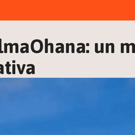
maOhana: un mo
ativa