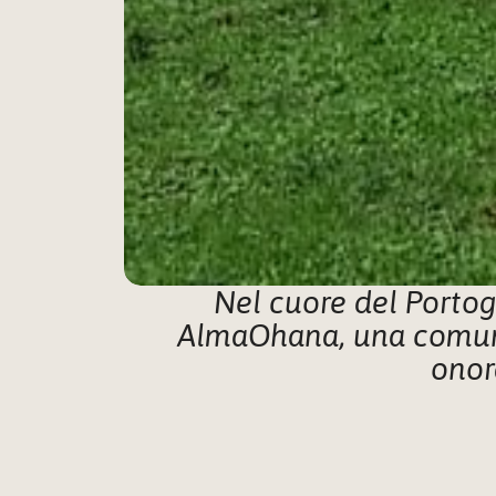
 Nel cuore del Portogallo, immersa tra dolci colline e paesaggi rigogliosi, sorge 
AlmaOhana, una comunità
onor