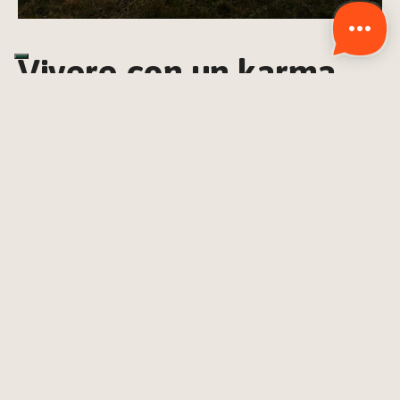
Vivere con un karma 
pulito
Al centro della visione della Moonshine Tribe c’è un 
concetto semplice, ma rivoluzionario: 
vivere con un karma 
pulito
. Non si tratta di una credenza spirituale astratta, ma 
di una pratica concreta e quotidiana. Ogni gesto, ogni 
parola, ogni scelta ha un impatto: sul Pianeta, sugli altri, e 
su noi stessi.
Per i membri della comunità, vivere con un karma pulito 
significa 
assumersi la responsabilità delle proprie azioni
, 
cercando di ridurre il danno e moltiplicare il beneficio.
Significa 
scegliere materiali naturali 
invece di plastica, 
coltivare il proprio cibo
 invece di acquistarlo al 
supermercato, in packaging usa e getta. Significa non solo 
rispettare l’ambiente, ma anche 
costruire relazioni 
basate 
sulla fiducia, sulla cura, sulla reciprocità.
È una filosofia che si traduce in stile di vita, che plasma il 