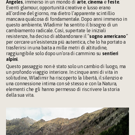
Angeles
, immerso in un mondo di 
arte
, 
cinema 
e 
feste
. 
Eventi glamour, opportunità creative e lusso erano 
all’ordine del giorno, ma dietro l’apparente scintillio 
mancava qualcosa di fondamentale. Dopo anni immerso in 
questo ambiente, Wladimir ha sentito il bisogno di un 
cambiamento radicale. Così, supertate le iniziali 
resistenze, ha deciso di abbandonare il “
sogno americano
” 
per cercare un’esistenza più autentica, che lo ha portato a 
trasferirsi in una baita a mille metri di altitudine, 
raggiungibile solo dopo un’ora di cammino su 
sentieri 
alpini
.
Questo passaggio non è stato solo un cambio di luogo, ma 
un profondo viaggio interiore. In cinque anni di vita in 
solitudine, Wladimir ha riscoperto la libertà, il silenzio e 
una connessione intima con sè stesso e con la Natura, 
elementi che gli hanno permesso di riscrivere la storia 
della sua vita.