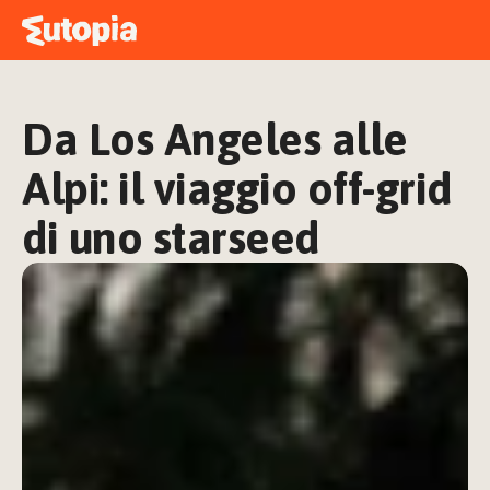
MAPPA
ACADEMY
Da Los Angeles alle 
STORIE
FREE TALK
Alpi: il viaggio off-grid 
di uno starseed
ACCEDI