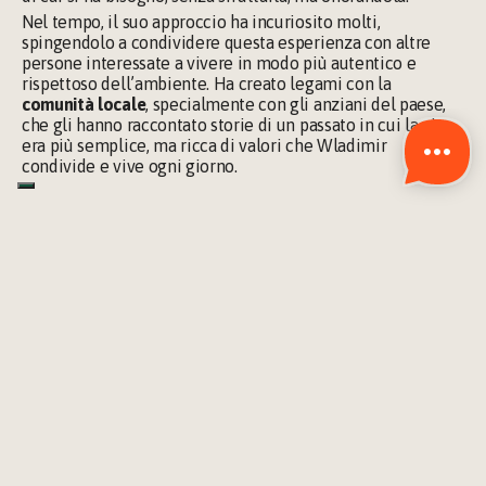
Nel tempo, il suo approccio ha incuriosito molti, 
spingendolo a condividere questa esperienza con altre 
persone interessate a vivere in modo più autentico e 
rispettoso dell’ambiente. Ha creato legami con la 
comunità locale
, specialmente con gli anziani del paese, 
che gli hanno raccontato storie di un passato in cui la vita 
era più semplice, ma ricca di valori che Wladimir 
condivide e vive ogni giorno.
I benefici della vita off-
grid
Vivere in autosufficienza ha trasformato profondamente 
Wladimir, migliorando la sua s
alute fisica e mentale
. Ha 
eliminato cattive abitudini come il cibo processato, il fumo 
e l’alcol, riscoprendo una nuova vitalità. Vivere in 
montagna ha anche cambiato la sua percezione del tempo. 
Libero dalle pressioni della società moderna, Wladimir ha 
imparato 
a vivere nel presente
; una pratica quotidiana che 
gli ha regalato una pace interiore impagabile.