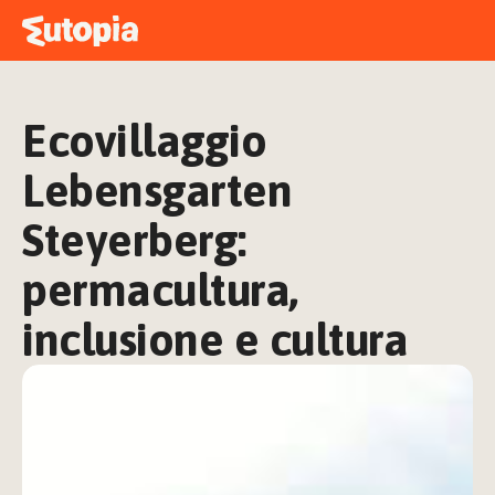
MAPPA
ACADEMY
Ecovillaggio 
STORIE
FREE TALK
Lebensgarten 
Steyerberg: 
permacultura, 
ACCEDI
inclusione e cultura