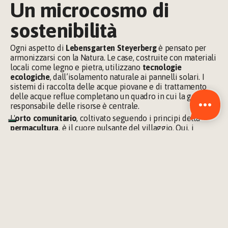
Un microcosmo di 
sostenibilità
Ogni aspetto di 
Lebensgarten Steyerberg
 è pensato per 
armonizzarsi con la Natura. Le case, costruite con materiali 
locali come legno e pietra, utilizzano
 tecnologie 
ecologiche
, dall’isolamento naturale ai pannelli solari. I 
sistemi di raccolta delle acque piovane e di trattamento 
delle acque reflue completano un quadro in cui la gestione 
responsabile delle risorse è centrale.
L'
orto comunitario
, coltivato seguendo i principi della 
permacultura
, è il cuore pulsante del villaggio. Qui, i 
residenti lavorano insieme per produrre cibo sano e 
sostenibile, celebrando ogni raccolto come il frutto di una 
collaborazione profonda tra uomo e natura.
Il sistema economico 
cooperativo