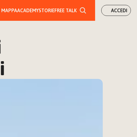
MAPPA
ACADEMY
STORIE
FREE TALK
ACCEDI
 
i