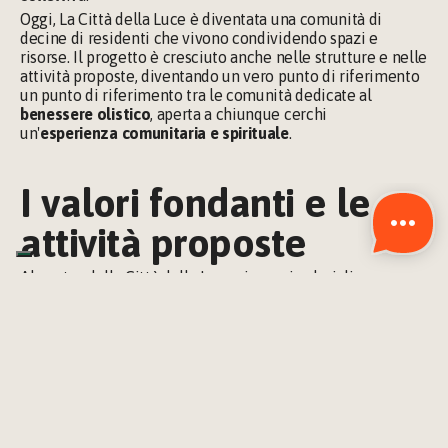
Oggi, La Città della Luce è diventata una comunità di 
decine di residenti che vivono condividendo spazi e 
risorse. Il progetto è cresciuto anche nelle strutture e nelle 
attività proposte, diventando un vero punto di riferimento 
un punto di riferimento tra le comunità dedicate al 
benessere olistico
, aperta a chiunque cerchi 
un'
esperienza comunitaria e spirituale
.
I valori fondanti e le 
attività proposte
Al centro della Città della Luce ci sono i valori di 
consapevolezza
, 
sostenibilità
 e 
condivisione
. La comunità 
si ispira a un 
approccio olistico
 alla vita, che mira al 
benessere totale di corpo, mente e spirito. Le pratiche 
come il Reiki, la 
meditazione
 e lo 
yoga
 sono parti 
essenziali della vita quotidiana. Inoltre, la comunità 
promuove uno stile di vita ecosostenibile attraverso 
l'
agricoltura
biologica 
e
 l’autosufficienza energetica.
Ogni anno vengono organizzati moltissimi 
seminari, 