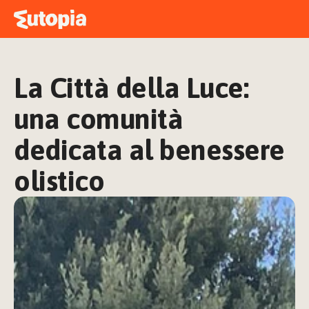
MAPPA
ACADEMY
La Città della Luce: 
STORIE
FREE TALK
una comunità 
dedicata al benessere 
olistico
ACCEDI