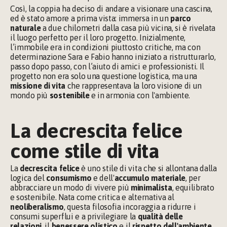
Così, la coppia ha deciso di andare a visionare una cascina, 
ed è stato amore a prima vista: immersa in un 
parco 
naturale
 a due chilometri dalla casa più vicina, si è rivelata 
il luogo perfetto per il loro progetto. Inizialmente, 
l’immobile era in condizioni piuttosto critiche, ma con 
determinazione Sara e Fabio hanno iniziato a ristrutturarlo, 
passo dopo passo, con l’aiuto di amici e professionisti. Il 
progetto non era solo una questione logistica, ma una 
missione di vita
 che rappresentava la loro visione di un 
mondo più 
sostenibile
 e in armonia con l'ambiente.
La decrescita felice 
come stile di vita
La 
decrescita felice
 è uno stile di vita che si allontana dalla 
logica del 
consumismo
 e dell'
accumulo materiale
, per 
abbracciare un modo di vivere più 
minimalista
, equilibrato 
e sostenibile. Nata come critica e alternativa al 
neoliberalismo
, questa filosofia incoraggia a ridurre i 
consumi superflui e a privilegiare la 
qualità delle 
relazioni
, il 
benessere olistico
 e il 
rispetto dell'ambiente
. 