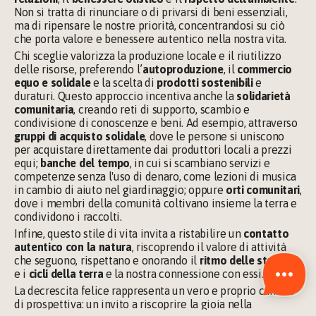
Non si tratta di rinunciare o di privarsi di beni essenziali, 
ma di ripensare le nostre priorità, concentrandosi su ciò 
che porta valore e benessere autentico nella nostra vita.
Chi sceglie valorizza la produzione locale e il riutilizzo 
delle risorse, preferendo l’
autoproduzione
, il 
commercio 
equo e solidale 
e la scelta di
 prodotti sostenibili 
e 
duraturi. Questo approccio incentiva anche la 
solidarietà 
comunitaria
, creando reti di supporto, scambio e 
condivisione di conoscenze e beni. Ad esempio, attraverso 
gruppi di acquisto solidale
, dove le persone si uniscono 
per acquistare direttamente dai produttori locali a prezzi 
equi; 
banche del tempo
, in cui si scambiano servizi e 
competenze senza l'uso di denaro, come lezioni di musica 
in cambio di aiuto nel giardinaggio; oppure 
orti comunitari
, 
dove i membri della comunità coltivano insieme la terra e 
condividono i raccolti.
Infine, questo stile di vita invita a ristabilire un 
contatto 
autentico con la natura
, riscoprendo il valore di attività 
che seguono, rispettano e onorando il 
ritmo delle stagioni
e i 
cicli della terra 
e la nostra connessione con essi.
La decrescita felice rappresenta un vero e proprio cambio 
di prospettiva: un invito a riscoprire la gioia nella 