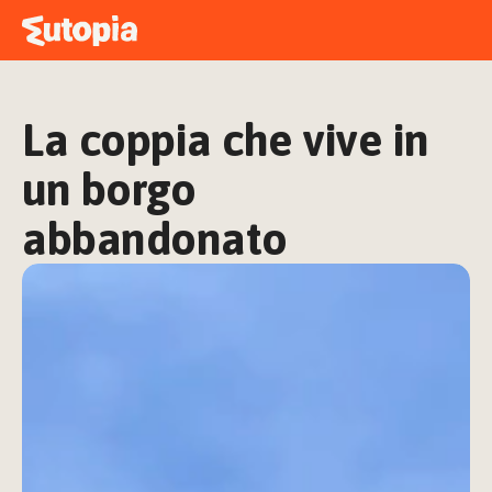
MAPPA
ACADEMY
La coppia che vive in 
STORIE
FREE TALK
un borgo 
abbandonato
ACCEDI