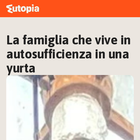
MAPPA
ACADEMY
La famiglia che vive in 
STORIE
FREE TALK
autosufficienza in una 
yurta
ACCEDI