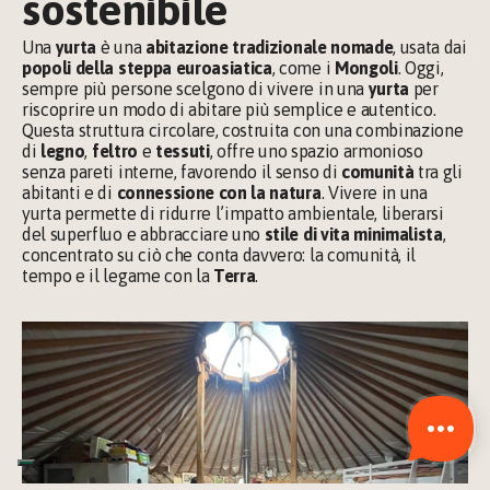
sostenibile
Una 
yurta
 è una 
abitazione tradizionale nomade
, usata dai 
popoli della steppa euroasiatica
, come i 
Mongoli
. Oggi, 
sempre più persone scelgono di vivere in una 
yurta
 per 
riscoprire un modo di abitare più semplice e autentico. 
Questa struttura circolare, costruita con una combinazione 
di 
legno
, 
feltro 
e 
tessuti
, offre uno spazio armonioso 
senza pareti interne, favorendo il senso di 
comunità 
tra gli 
abitanti e di 
connessione con la natura
. Vivere in una 
yurta permette di ridurre l’impatto ambientale, liberarsi 
del superfluo e abbracciare uno 
stile di vita minimalista
, 
concentrato su ciò che conta davvero: la comunità, il 
tempo e il legame con la 
Terra
.