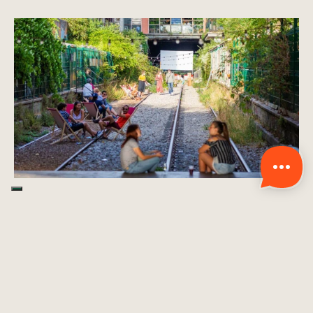
Una stazione per 
l’ecologia quotidiana
Dal 2014, La REcyclerie si propone come laboratorio 
urbano per uno stile di vita sostenibile. 
Rifiuti
 che 
diventano risorse, 
oggetti riparati
 invece che buttati, 
prodotti locali e biologici
 serviti in un bistrot accogliente. 