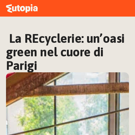
MAPPA
ACADEMY
 La REcyclerie: un’oasi 
STORIE
FREE TALK
green nel cuore di 
Parigi
ACCEDI