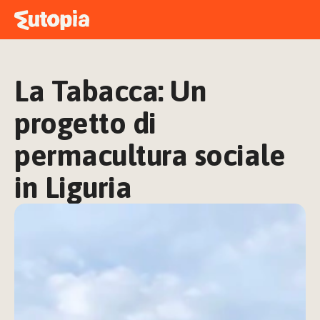
MAPPA
ACADEMY
La Tabacca: Un 
STORIE
FREE TALK
progetto di 
permacultura sociale 
in Liguria
ACCEDI