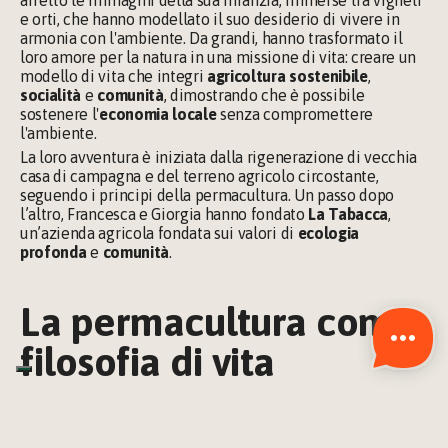
e orti, che hanno modellato il suo desiderio di vivere in 
armonia con l'ambiente. Da grandi, hanno trasformato il 
loro amore per la natura in una missione di vita: creare un 
modello di vita che integri 
agricoltura sostenibile
, 
socialità
 e 
comunità
, dimostrando che è possibile 
sostenere l'
economia locale 
senza compromettere 
l'ambiente.
La loro avventura è iniziata dalla rigenerazione di vecchia 
casa di campagna e del terreno agricolo circostante, 
seguendo i principi della permacultura. Un passo dopo 
l’altro, Francesca e Giorgia hanno fondato 
La Tabacca
, 
un’azienda agricola fondata sui valori di 
ecologia 
profonda
 e 
comunità
.
La permacultura come 
filosofia di vita
Ma La Tabacca è più di una semplice 
azienda agricola
; è un 
centro di apprendimento e un esempio vivente di 
permacultura
 applicata come filosofia di vita. Giorgia, 