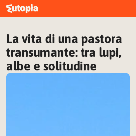
MAPPA
ACADEMY
La vita di una pastora 
STORIE
FREE TALK
transumante: tra lupi, 
albe e solitudine
ACCEDI