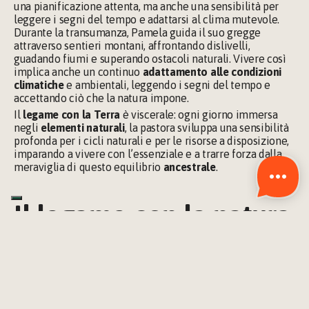
una pianificazione attenta, ma anche una sensibilità per 
leggere i segni del tempo e adattarsi al clima mutevole. 
Durante la transumanza, Pamela guida il suo gregge 
attraverso sentieri montani, affrontando dislivelli, 
guadando fiumi e superando ostacoli naturali. Vivere così 
implica anche un continuo 
adattamento alle condizioni 
climatiche
 e ambientali, leggendo i segni del tempo e 
accettando ciò che la natura impone.
Il 
legame con la Terra
 è viscerale: ogni giorno immersa 
negli 
elementi naturali
, la pastora sviluppa una sensibilità 
profonda per i cicli naturali e per le risorse a disposizione, 
imparando a vivere con l’essenziale e a trarre forza dalla 
meraviglia di questo equilibrio 
ancestrale
.
Il legame con la natura
Per la protagonista di questa storia, la vita pastorale è 
molto più di una semplice occupazione; è una
 missione di 
vita
, un modo di approcciarsi alla quotidianità che la lega 
indissolubilmente alla 
natura
. Questa connessione va oltre 
il semplice vivere all’aperto; è un’immersione totale nei 
ritmi della Terra, che le insegna pazienza, umiltà e 