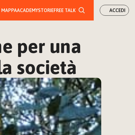
MAPPA
ACADEMY
STORIE
FREE TALK
ACCEDI
e per una 
la società