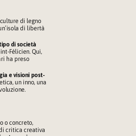
culture di legno 
n’isola di libertà 
tipo
di società 
nt-Félicien. Qui, 
ari ha preso 
ia e visioni post-
tica, un inno, una 
ivoluzione.
 o concreto, 
i critica creativa 