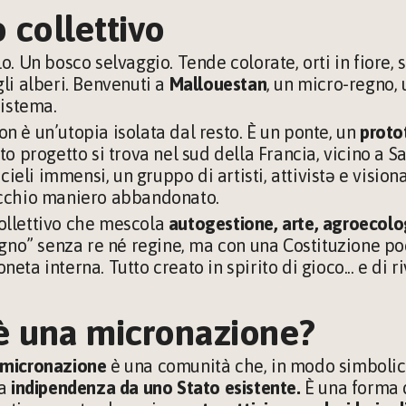
 collettivo 
o. Un bosco selvaggio. Tende colorate, orti in fiore, s
li alberi. Benvenuti a 
Mallouestan
, un micro-regno, u
sistema.
 è un’utopia isolata dal resto. È un ponte, un 
proto
to progetto si trova nel sud della Francia, vicino a Sai
 cieli immensi, un gruppo di artisti, attivistə e vision
ecchio maniero abbandonato.
llettivo che mescola 
autogestione, arte, agroecolog
egno” senza re né regine, ma con una Costituzione poe
ta interna. Tutto creato in spirito di gioco... e di r
è una micronazione?
micronazione
 è una comunità che, in modo simbolico
a
 indipendenza
da uno Stato esistente. 
È una forma d