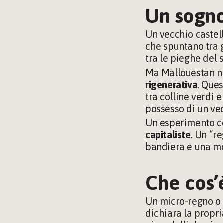
Un sogno
Un vecchio castell
che spuntano tra g
tra le pieghe del 
Ma Mallouestan non
rigenerativa
. Ques
tra colline verdi e
possesso di un v
Un esperimento co
capitaliste
. Un “r
bandiera e una mone
Che cos’
Un micro-regno o 
dichiara la propri