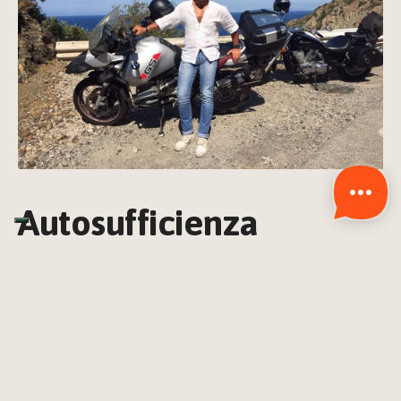
Autosufficienza 
Energetica e fossa Imof
Marino si impegna per tendere alla totale 
autosufficienza
sotto tutti i punti di vista, anche quello energetico. Grazie 
all’uso dell’
energia rinnovabile 
e alla gestione attenta 
delle risorse, ha ridotto al minimo la dipendenza da fonti 
esterne.
Per l’energia elettrica, Marino si serve di trenta 
pannelli 
solari
, mentre per il gas usa una bombola oppure la 
cucina 