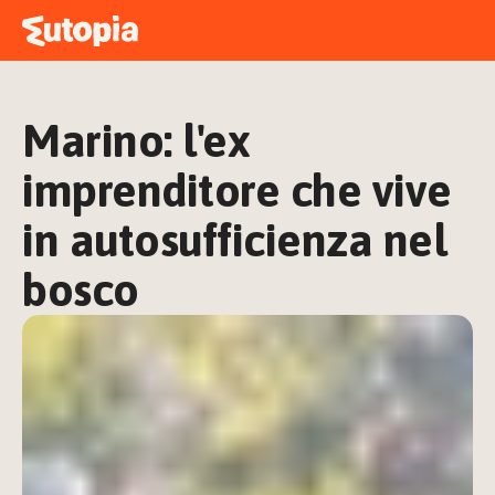
MAPPA
ACADEMY
Marino: l'ex 
STORIE
FREE TALK
imprenditore che vive 
in autosufficienza nel 
bosco
ACCEDI