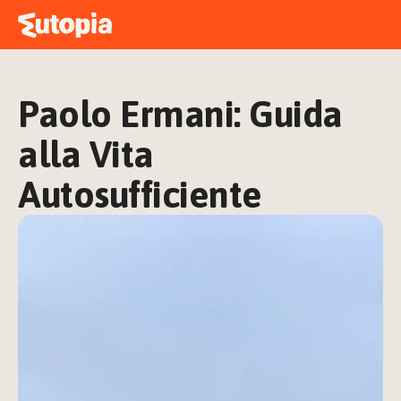
MAPPA
ACADEMY
Paolo Ermani: Guida 
STORIE
FREE TALK
alla Vita 
Autosufficiente
ACCEDI