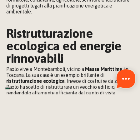
di progetti legati alla pianificazione energetica e 
ambientale.
Ristrutturazione 
ecologica ed energie 
rinnovabili
Paolo vive a Montebamboli, vicino a 
Massa Marittima
, in 
Toscana. La sua casa è un esempio brillante di 
ristrutturazione ecologica
. Invece di costruire da zero, 
Paolo ha scelto di ristrutturare un vecchio edificio, 
rendendolo altamente efficiente dal punto di vista 
energetico.
Ha installato 
finestre a triplo vetro
 e 
isolamenti termici 
ecologici
, utilizzando materiali naturali come 
calce 
e 
canapa
. Questi interventi permettono alla casa di 
mantenere una temperatura confortevole senza bisogno di 
riscaldamento
tradizionale.
Grazie a questa struttura e ad una cucina economica 