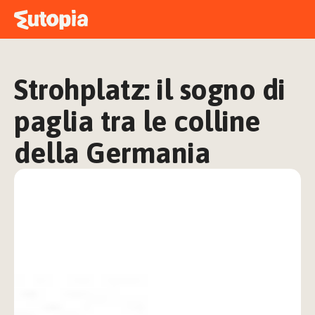
MAPPA
ACADEMY
Strohplatz: il sogno di 
STORIE
FREE TALK
paglia tra le colline 
della Germania
ACCEDI