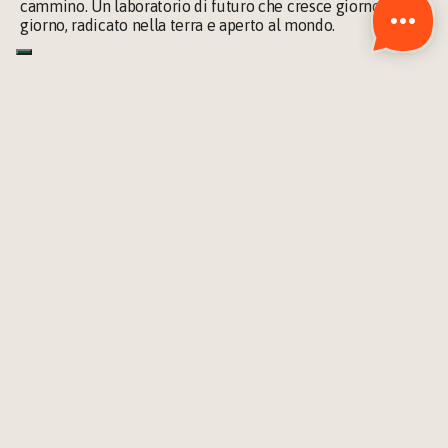
cammino. Un laboratorio di futuro che cresce giorno dopo 
giorno, radicato nella terra e aperto al mondo.
Vita off-grid
A Strohplatz, l'
autosufficienza
 è il valore fondante. Qui, 
ogni dettaglio è pensato per ridurre l’impatto ambientale 
e aumentare l’indipendenza. Il cibo si coltiva, l’energia 
scende dal sole, l’acqua è gestita con 
sistemi sostenibili
, e 
il calore proviene da stufe a legna ad alto rendimento.
Ma Strohplatz non è un rifugio per pochi estremisti 
ecologici. È un luogo che dimostra come la sostenibilità 
possa essere semplice e accessibile a tutti. Un modo di 
vivere che nutre, ripara, restituisce.
Permacultura come 
stile di vita
Il cuore pulsante del progetto è il giardino. Un un 