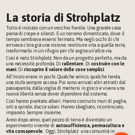
La storia di Strohplatz
Tutto è iniziato con un vecchio fienile. Una grande casa 
piena di crepe e silenzi. E un terreno dimenticato, dove il 
tempo sembrava essersi fermato. Ma negli occhi di chi 
arrivava c’era già una visione: restituire vita a quella terra, 
trasformarlo in un rifugio per chi sogna un’altra via.
Così è nato Strohplatz. Non da un progetto perfetto, ma da 
una necessità profonda. Di 
rallentare
. Di 
costruire con le 
mani
. Di 
riscoprire il valore delle cose semplici
.
All’inizio erano in pochi. Qualche amico, qualche tenda, 
una stufa sempre accesa. Poi sono arrivati altri attratti dal 
passaparola, dalla voglia di mettersi in gioco e vivere una 
nuova libertà senza dover dipendere dal sistema.
Così hanno piantato alberi. Hanno costruito muri di paglia, 
orti a spirale, docce solari. Hanno sbagliato, ricominciato, 
imparato. Sempre insieme.
Anno dopo anno, quel pezzo di terra è diventato un 
esperimento vivente di 
autosufficienza, permacultura e 
vita consapevole
.  Oggi, Strohplatz  una comunità in 