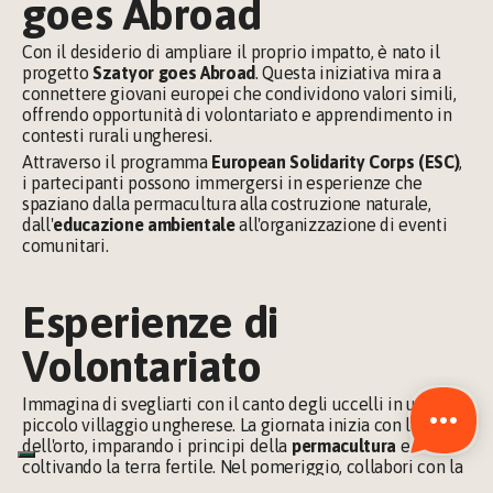
goes Abroad
Con il desiderio di ampliare il proprio impatto, è nato il 
progetto 
Szatyor goes Abroad
. Questa iniziativa mira a 
connettere giovani europei che condividono valori simili, 
offrendo opportunità di volontariato e apprendimento in 
contesti rurali ungheresi.
Attraverso il programma 
European Solidarity Corps (ESC)
, 
i partecipanti possono immergersi in esperienze che 
spaziano dalla permacultura alla costruzione naturale, 
dall'
educazione ambientale
 all'organizzazione di eventi 
comunitari.
Esperienze di 
Volontariato
Immagina di svegliarti con il canto degli uccelli in un 
piccolo villaggio ungherese. La giornata inizia con la cura 
dell'orto, imparando i principi della 
permacultura 
e 
coltivando la terra fertile. Nel pomeriggio, collabori con la 
comunità locale per organizzare un festival che celebra le 