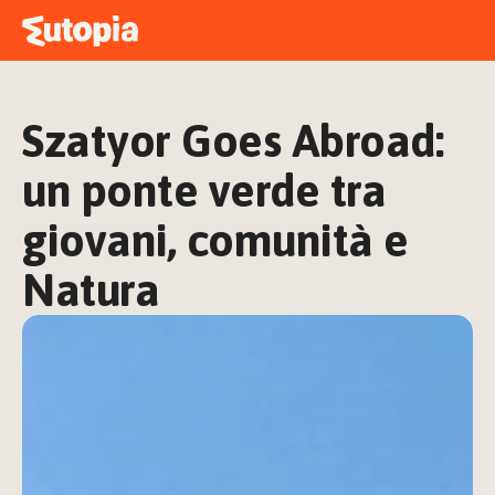
MAPPA
ACADEMY
Szatyor Goes Abroad: 
STORIE
FREE TALK
un ponte verde tra 
giovani, comunità e 
Natura
ACCEDI