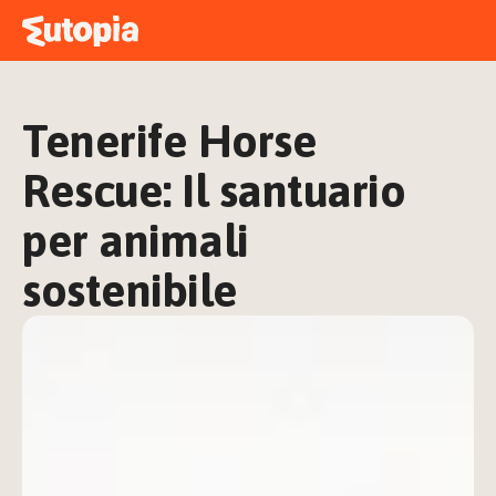
MAPPA
ACADEMY
Tenerife Horse 
STORIE
FREE TALK
Rescue: Il santuario 
per animali 
sostenibile
ACCEDI