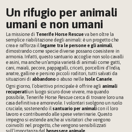
Un rifugio per animali 
umani e non umani
La missione di 
Tenerife Horse Rescue
 va ben oltre la 
semplice riabilitazione degli animali: è un progetto che 
crea e rafforza il 
legame tra le persone e gli animali
, 
dimostrando come specie diverse possano coesistere in 
armonia. Infatti, questo santuario accoglie non solo cavalli 
e asini, ma anche un’ampia varietà di animali come gatti, 
cani, maiali, pecore, pappagalli, criceti, porcellini d’India, 
anatre, galline e persino piccoli roditori, tutti salvati da 
situazioni di 
abbandono 
o abuso nelle 
Isole Canarie
.
Ogni giorno, l’obiettivo principale è offrire agli 
animali 
recuperati 
un luogo sicuro dove vivere, ma quando 
possibile, Tenerife Horse Rescue cerca di trovare loro una 
casa definitiva e amorevole. I volontari svolgono un ruolo 
cruciale, sostenendo il 
santuario per animali 
con il loro 
lavoro e contribuendo alle spese veterinarie. Questo 
impegno si estende anche ai visitatori che vengono 
coinvolti nel progetto, che vengono sensibilizzati 
sull’importanza del 
benessere animale
.