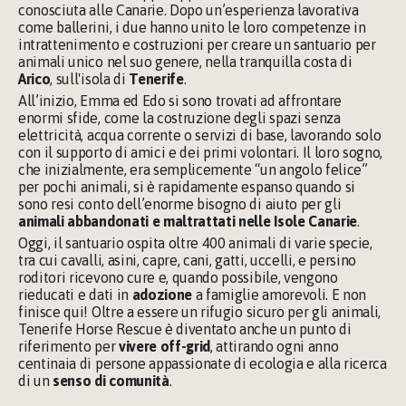
conosciuta alle Canarie. Dopo un’esperienza lavorativa 
come ballerini, i due hanno unito le loro competenze in 
intrattenimento e costruzioni per creare un santuario per 
animali unico nel suo genere, nella tranquilla costa di 
Arico
, sull'isola di 
Tenerife
.
All’inizio, Emma ed Edo si sono trovati ad affrontare 
enormi sfide, come la costruzione degli spazi senza 
elettricità, acqua corrente o servizi di base, lavorando solo 
con il supporto di amici e dei primi volontari. Il loro sogno, 
che inizialmente, era semplicemente “un angolo felice” 
per pochi animali, si è rapidamente espanso quando si 
sono resi conto dell’enorme bisogno di aiuto per gli 
animali abbandonati e maltrattati nelle Isole Canarie
.
Oggi, il santuario ospita oltre 400 animali di varie specie, 
tra cui cavalli, asini, capre, cani, gatti, uccelli, e persino 
roditori ricevono cure e, quando possibile, vengono 
rieducati e dati in 
adozione 
a famiglie amorevoli​. E non 
finisce qui! Oltre a essere un rifugio sicuro per gli animali, 
Tenerife Horse Rescue è diventato anche un punto di 
riferimento per 
vivere off-grid
, attirando ogni anno 
centinaia di persone appassionate di ecologia e alla ricerca 
di un 
senso di comunità
.