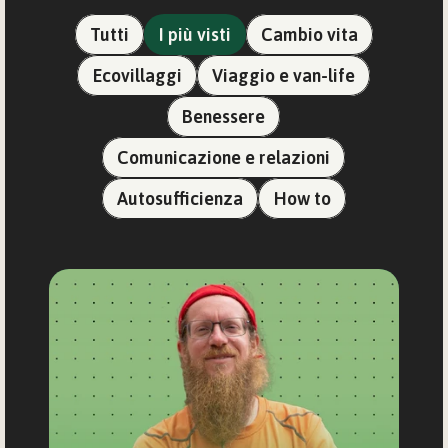
Tutti
I più visti
Cambio vita
Ecovillaggi
Viaggio e van-life
Benessere
Comunicazione e relazioni
Autosufficienza
How to