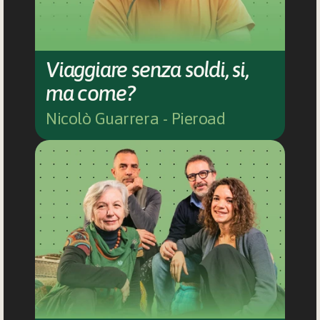
Viaggiare senza soldi, si, 
ma come?
Nicolò Guarrera - Pieroad 
A