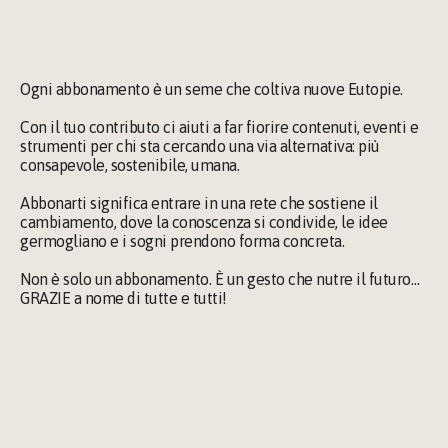
Community
Una community whatsapp 
dedicata a condividere, 
confrontarci e connetterci
Ogni abbonamento è un seme che coltiva nuove Eutopie.
Iscriviti
Con il tuo contributo ci aiuti a far fiorire contenuti, eventi e 
strumenti per chi sta cercando una via alternativa: più 
consapevole, sostenibile, umana. 
Abbonarti significa entrare in una rete che sostiene il 
cambiamento, dove la conoscenza si condivide, le idee 
germogliano e i sogni prendono forma concreta.
Non è solo un abbonamento. È un gesto che nutre il futuro… 
GRAZIE a nome di tutte e tutti!