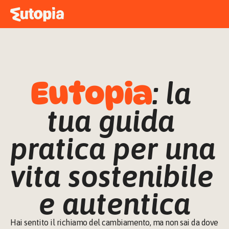
MAPPA
ACADEMY
STORIE
FREE TALK
Eutopia
: la 
tua guida 
ACCEDI
pratica per una 
vita sostenibile 
e autentica
Hai sentito il richiamo del cambiamento, ma non sai da dove 