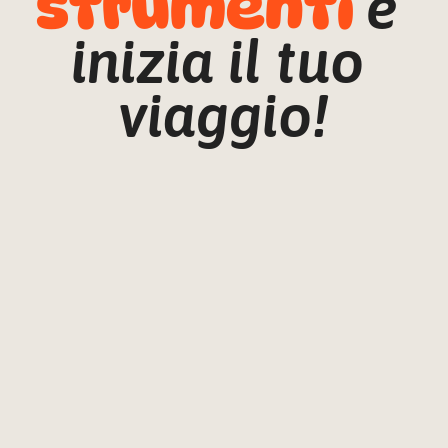
strumenti
e 
inizia il tuo 
viaggio!
Explorer
77
€
/anno
Mappa
Esplorazione + contatti dei luoghi
Community
Una community whatsapp 
dedicata a condividere, 