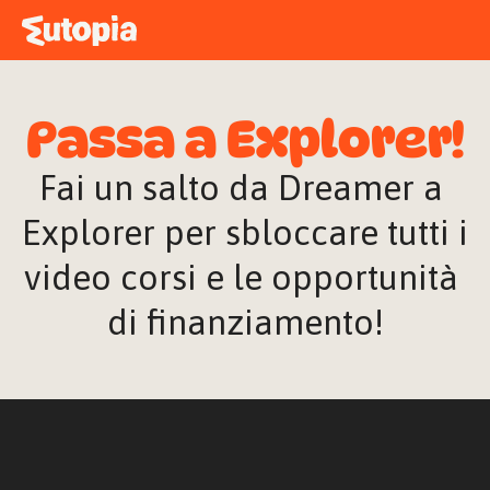
MAPPA
ACADEMY
Passa a Explorer!
STORIE
FREE TALK
Fai un salto da Dreamer a 
Explorer per sbloccare tutti i 
video corsi e le opportunità 
ACCEDI
di finanziamento!