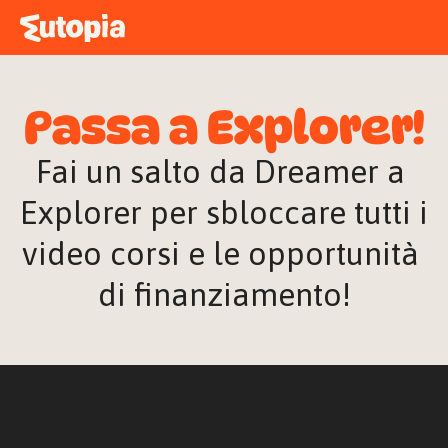
MAPPA
ACADEMY
Passa a Explorer!
STORIE
FREE TALK
Fai un salto da Dreamer a 
Explorer per sbloccare tutti i 
video corsi e le opportunità 
ACCEDI
di finanziamento!