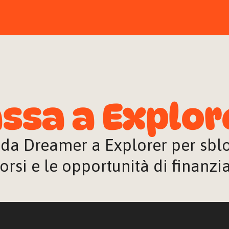
ssa a Explor
 da Dreamer a Explorer per sblocc
orsi e le opportunità di finanz