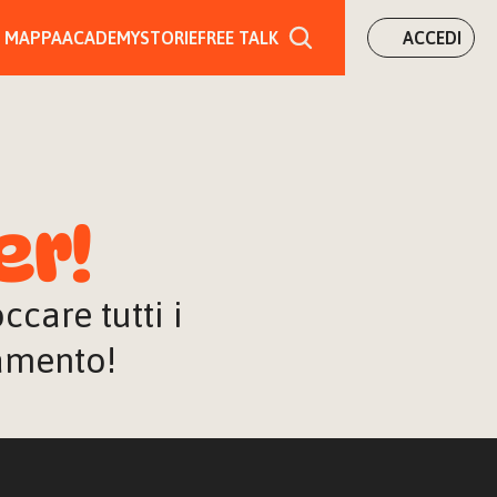
MAPPA
ACADEMY
STORIE
FREE TALK
ACCEDI
er!
are tutti i 
iamento!