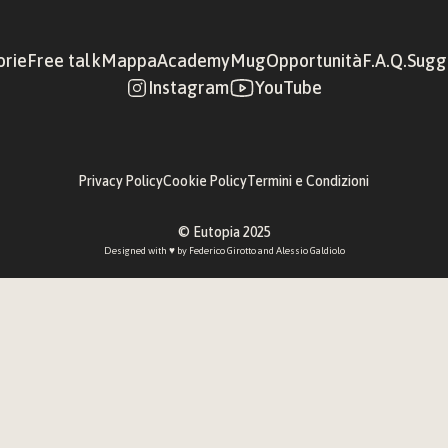
orie
Free talk
Mappa
Academy
Mug
Opportunità
F.A.Q.
Sugge
Instagram
YouTube
Privacy Policy
Cookie Policy
Termini e Condizioni
© Eutopia 2025
Designed with ♥︎ by 
Federico Girotto
 and 
Alessio Galdiolo