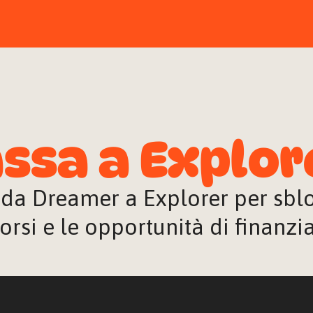
ssa a Explor
 da Dreamer a Explorer per sblocc
orsi e le opportunità di finanz