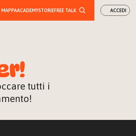
MAPPA
ACADEMY
STORIE
FREE TALK
ACCEDI
er!
are tutti i 
iamento!