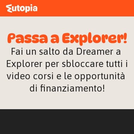
MAPPA
ACADEMY
Passa a Explorer!
STORIE
FREE TALK
Fai un salto da Dreamer a 
Explorer per sbloccare tutti i 
video corsi e le opportunità 
ACCEDI
di finanziamento!