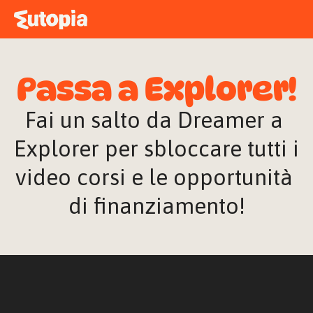
MAPPA
ACADEMY
Passa a Explorer!
STORIE
FREE TALK
Fai un salto da Dreamer a 
Explorer per sbloccare tutti i 
video corsi e le opportunità 
ACCEDI
di finanziamento!