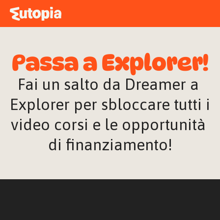
MAPPA
ACADEMY
Passa a Explorer!
STORIE
FREE TALK
Fai un salto da Dreamer a 
Explorer per sbloccare tutti i 
video corsi e le opportunità 
ACCEDI
di finanziamento!