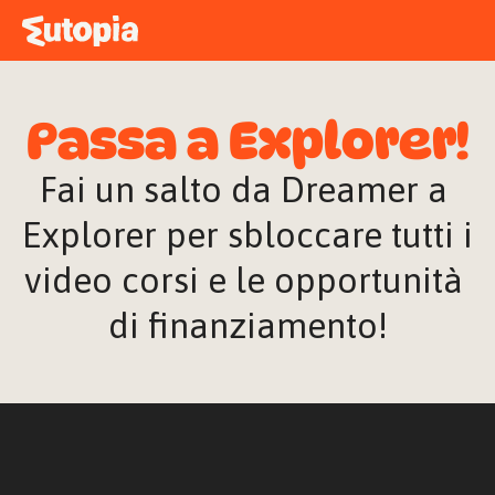
MAPPA
ACADEMY
Passa a Explorer!
STORIE
FREE TALK
Fai un salto da Dreamer a 
Explorer per sbloccare tutti i 
video corsi e le opportunità 
ACCEDI
di finanziamento!