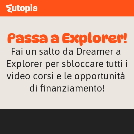
MAPPA
ACADEMY
Passa a Explorer!
STORIE
FREE TALK
Fai un salto da Dreamer a 
Explorer per sbloccare tutti i 
video corsi e le opportunità 
ACCEDI
di finanziamento!