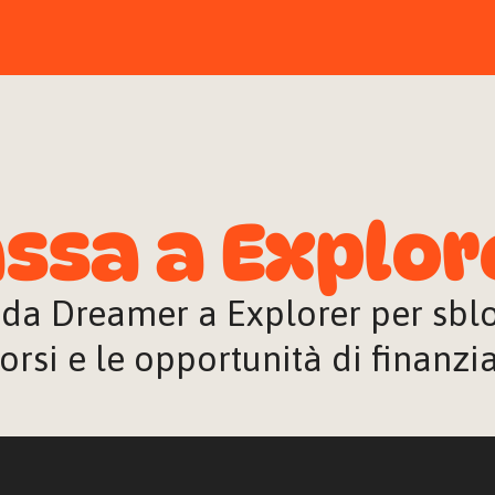
ssa a Explor
 da Dreamer a Explorer per sblocc
orsi e le opportunità di finanz