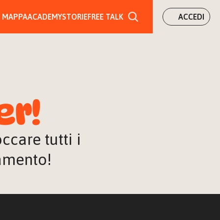
MAPPA
ACADEMY
STORIE
FREE TALK
ACCEDI
er!
are tutti i 
iamento!