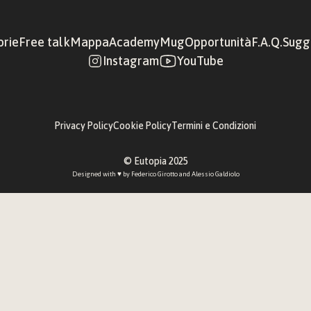
orie
Free talk
Mappa
Academy
Mug
Opportunità
F.A.Q.
Sugge
Instagram
YouTube
Privacy Policy
Cookie Policy
Termini e Condizioni
© Eutopia 2025
Designed with ♥︎ by 
Federico Girotto
 and 
Alessio Galdiolo