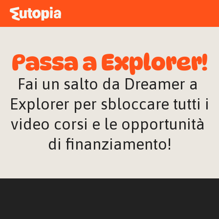
MAPPA
ACADEMY
Passa a Explorer!
STORIE
FREE TALK
Fai un salto da Dreamer a 
Explorer per sbloccare tutti i 
video corsi e le opportunità 
ACCEDI
di finanziamento!