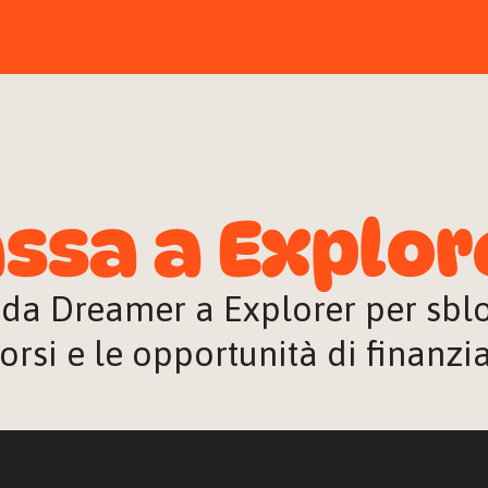
ssa a Explor
 da Dreamer a Explorer per sblocc
orsi e le opportunità di finanz