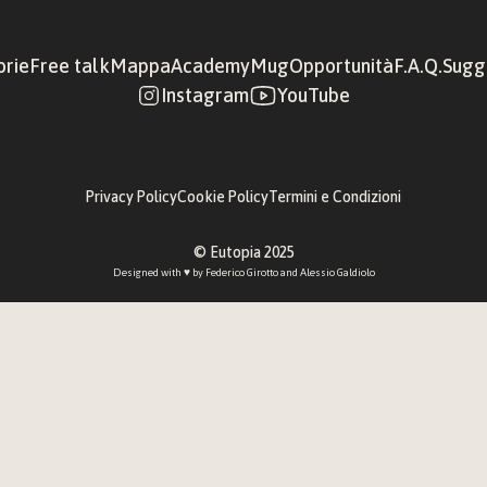
orie
Free talk
Mappa
Academy
Mug
Opportunità
F.A.Q.
Sugge
Instagram
YouTube
Privacy Policy
Cookie Policy
Termini e Condizioni
© Eutopia 2025
Designed with ♥︎ by 
Federico Girotto
 and 
Alessio Galdiolo