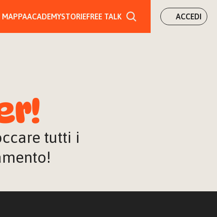
MAPPA
ACADEMY
STORIE
FREE TALK
ACCEDI
er!
are tutti i 
iamento!