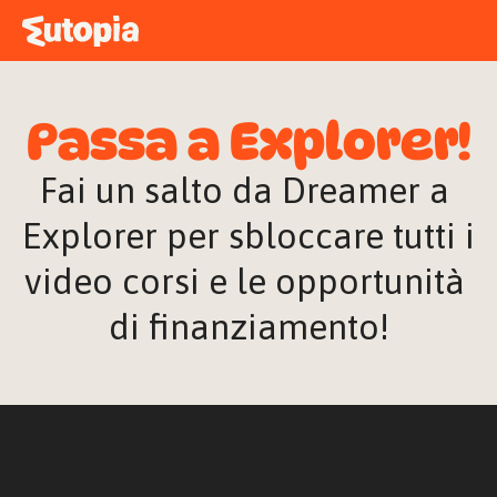
MAPPA
ACADEMY
Passa a Explorer!
STORIE
FREE TALK
Fai un salto da Dreamer a 
Explorer per sbloccare tutti i 
video corsi e le opportunità 
ACCEDI
di finanziamento!