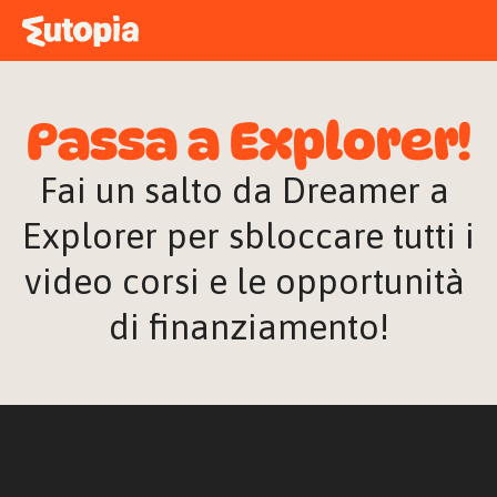
MAPPA
ACADEMY
Passa a Explorer!
STORIE
FREE TALK
Fai un salto da Dreamer a 
Explorer per sbloccare tutti i 
video corsi e le opportunità 
ACCEDI
di finanziamento!