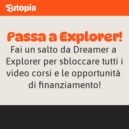
MAPPA
ACADEMY
Passa a Explorer!
STORIE
FREE TALK
Fai un salto da Dreamer a 
Explorer per sbloccare tutti i 
video corsi e le opportunità 
ACCEDI
di finanziamento!