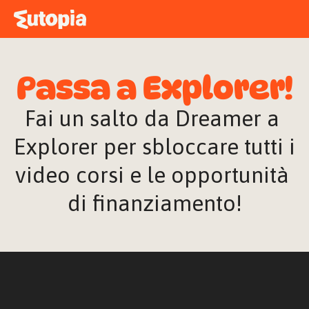
MAPPA
ACADEMY
Passa a Explorer!
STORIE
FREE TALK
Fai un salto da Dreamer a 
Explorer per sbloccare tutti i 
video corsi e le opportunità 
ACCEDI
di finanziamento!