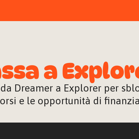
ssa a Explor
 da Dreamer a Explorer per sblocc
orsi e le opportunità di finanz