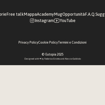
orie
Free talk
Mappa
Academy
Mug
Opportunità
F.A.Q.
Sugge
Instagram
YouTube
Privacy Policy
Cookie Policy
Termini e Condizioni
© Eutopia 2025
Designed with ♥︎ by 
Federico Girotto
 and 
Alessio Galdiolo