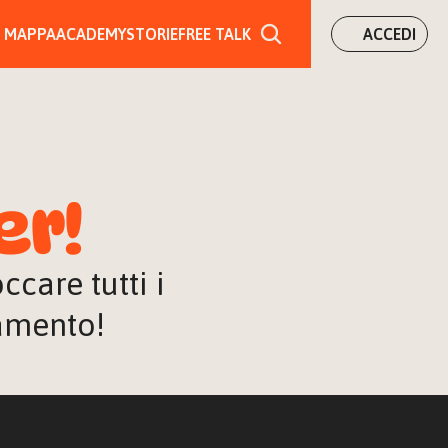
MAPPA
ACADEMY
STORIE
FREE TALK
ACCEDI
er!
are tutti i 
iamento!