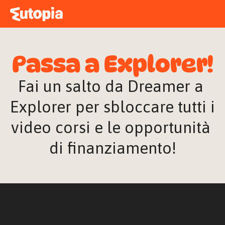
MAPPA
ACADEMY
Passa a Explorer!
STORIE
FREE TALK
Fai un salto da Dreamer a 
Explorer per sbloccare tutti i 
video corsi e le opportunità 
ACCEDI
di finanziamento!