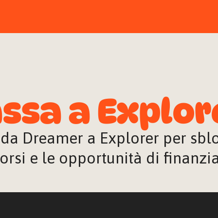
ssa a Explor
 da Dreamer a Explorer per sblocc
orsi e le opportunità di finanz