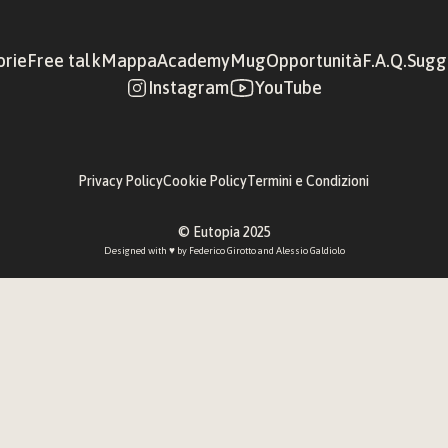
orie
Free talk
Mappa
Academy
Mug
Opportunità
F.A.Q.
Sugge
Instagram
YouTube
Privacy Policy
Cookie Policy
Termini e Condizioni
© Eutopia 2025
Designed with ♥︎ by 
Federico Girotto
 and 
Alessio Galdiolo