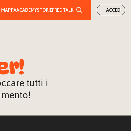
MAPPA
ACADEMY
STORIE
FREE TALK
ACCEDI
er!
are tutti i 
iamento!