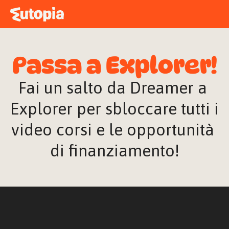
MAPPA
ACADEMY
Passa a Explorer!
STORIE
FREE TALK
Fai un salto da Dreamer a 
Explorer per sbloccare tutti i 
video corsi e le opportunità 
ACCEDI
di finanziamento!