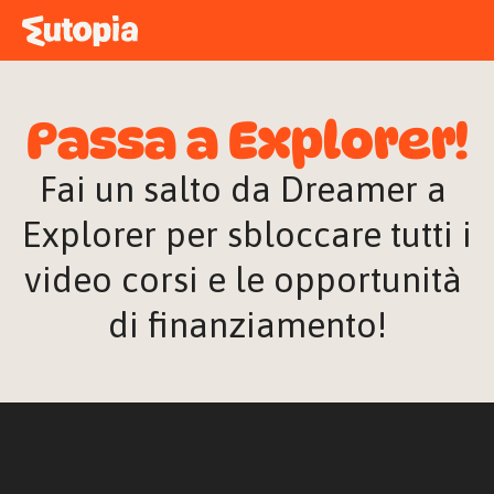
MAPPA
ACADEMY
Passa a Explorer!
STORIE
FREE TALK
Fai un salto da Dreamer a 
Explorer per sbloccare tutti i 
video corsi e le opportunità 
ACCEDI
di finanziamento!