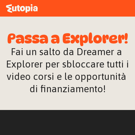
MAPPA
ACADEMY
Passa a Explorer!
STORIE
FREE TALK
Fai un salto da Dreamer a 
Explorer per sbloccare tutti i 
video corsi e le opportunità 
ACCEDI
di finanziamento!