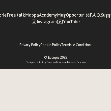
orie
Free talk
Mappa
Academy
Mug
Opportunità
F.A.Q.
Sugge
Instagram
YouTube
Privacy Policy
Cookie Policy
Termini e Condizioni
© Eutopia 2025
Designed with ♥︎ by 
Federico Girotto
 and 
Alessio Galdiolo