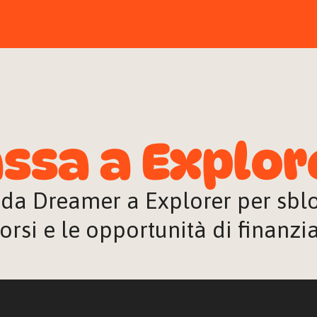
ssa a Explor
 da Dreamer a Explorer per sblocc
orsi e le opportunità di finanz