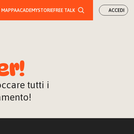
MAPPA
ACADEMY
STORIE
FREE TALK
ACCEDI
er!
are tutti i 
iamento!