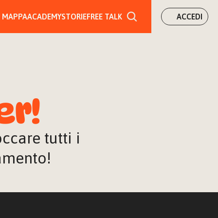
MAPPA
ACADEMY
STORIE
FREE TALK
ACCEDI
er!
are tutti i 
iamento!