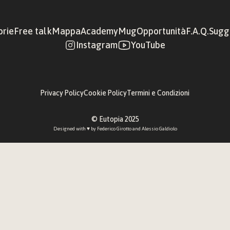
orie
Free talk
Mappa
Academy
Mug
Opportunità
F.A.Q.
Sugge
Instagram
YouTube
Privacy Policy
Cookie Policy
Termini e Condizioni
© Eutopia 2025
Designed with ♥︎ by 
Federico Girotto
 and 
Alessio Galdiolo