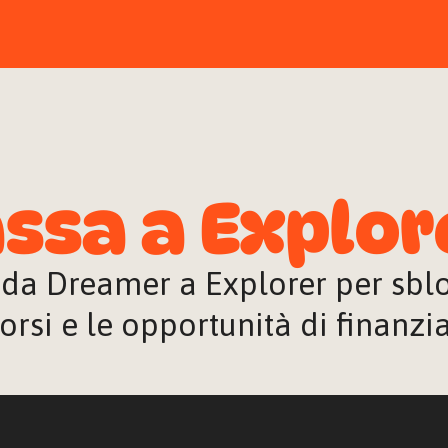
ssa a Explor
 da Dreamer a Explorer per sblocc
orsi e le opportunità di finanz