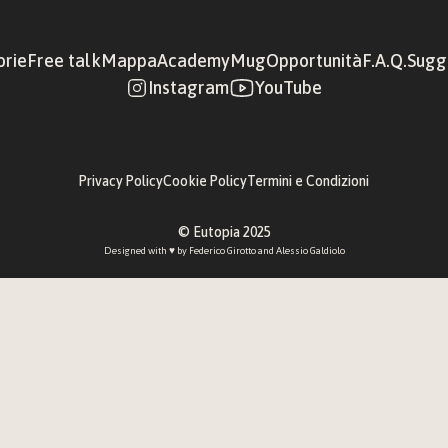
orie
Free talk
Mappa
Academy
Mug
Opportunità
F.A.Q.
Sugge
Instagram
YouTube
Privacy Policy
Cookie Policy
Termini e Condizioni
© Eutopia 2025
Designed with ♥︎ by 
Federico Girotto
 and 
Alessio Galdiolo