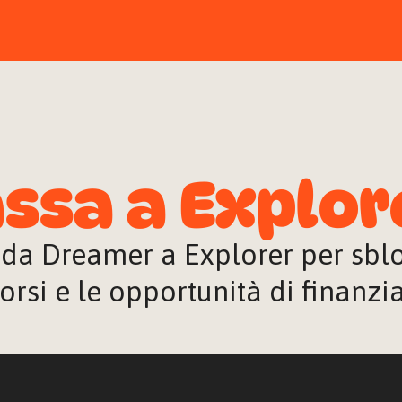
ssa a Explor
 da Dreamer a Explorer per sblocc
orsi e le opportunità di finanz