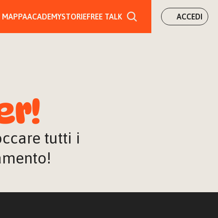
MAPPA
ACADEMY
STORIE
FREE TALK
ACCEDI
er!
are tutti i 
iamento!